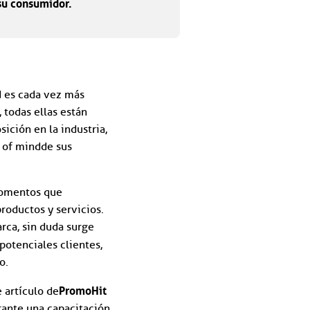
 su consumidor.
d es cada vez más
todas ellas están
ición en la industria,
 of mind de sus
 momentos que
roductos y servicios.
rca, sin duda surge
potenciales clientes,
o.
PromoHit
 artículo de
ante una capacitación