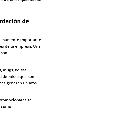
ordación de
s sumamente importante
des de la empresa. Una
 son
s, mugs, bolsas
d debido a que son
ones generen un lazo
 promocionales se
s como: