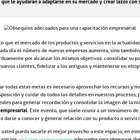
s que le ayudaran a adaptarse en su mercado y crear lazos con
to que el mercado de los productos y servicios en la actualida
cada día el número de nuevas empresas aumenta, sino también, 
rduamente por alcanzar los mismos objetivos: consolidar su pos
uevos clientes, fidelizar a los antiguos y mantenerse en el top
rar todas estas metas es necesario aprovechar los recursos y
posición y cuidar de todos los detalles en nuestros procesos, p
eales para generar recordación y consolidar la imagen de la ma
 empresarial
. Este evento, que suele reunir a un sinnúmero de 
a darse a conocer y generar relación con su producto o servici
 usted pueda sacarle el mejor provecho a este espacio, en este
 son los
artículos promocionales
adecuados para obsequiar dur