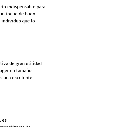
eto indispensable para
 un toque de buen
l individuo que lo
iva de gran utilidad
coger un tamaño
Es una excelente
l es