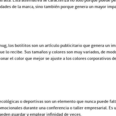
alta. Esta alternativa se caracteriza no solo porque puede pe
idades de la marca, sino también porque genera un mayor impa
 mug, los botilitos son un artículo publicitario que genera un
ue lo recibe. Sus tamaños y colores son muy variados, de modo
onar el color que mejor se ajuste a los colores corporativos d
s ecológicas o deportivas son un elemento que nunca puede fa
romocionales durante una conferencia o taller empresarial. E
pueden guardar y emplear infinidad de veces.