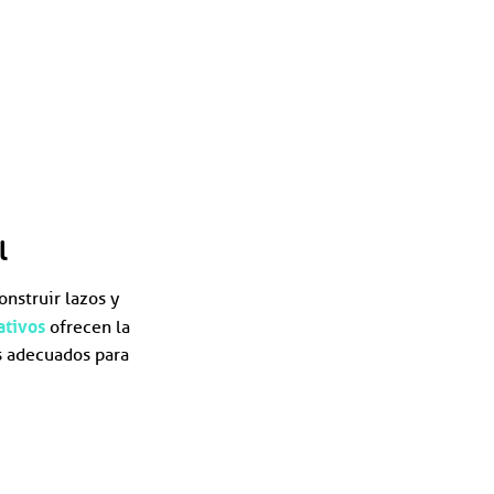
l
onstruir lazos y
ativos
ofrecen la
s adecuados para