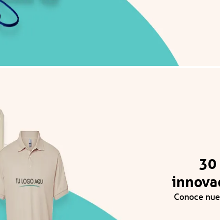
30
innovac
Conoce nues