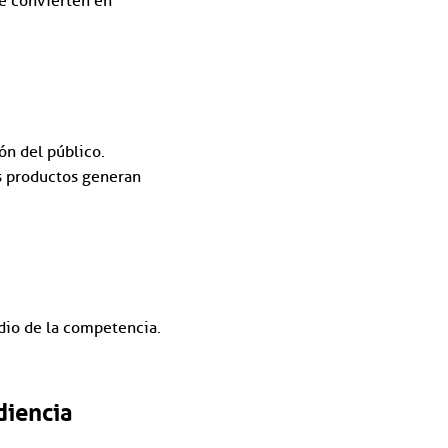
se convierten en
ón del público.
s productos generan
dio de la competencia.
diencia