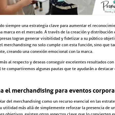
ido siempre una estrategia clave para aumentar el reconocimi
 marca en el mercado. A través de la creación y distribución
resas logran generar visibilidad y fidelizar a su público objet
el merchandising no solo cumple con esta función, sino que ta
nte, creando una conexión emocional con la marca.
 más al respecto y deseas conseguir excelentes resultados con 
t
te compartiremos algunas pautas que te ayudarán a destacar 
a el merchandising para eventos corpora
ar del merchandising como un recurso esencial en las estrate
 utilidad más allá de simplemente reforzar la presencia de un
les objetivos, existen otros aspectos clave que lo convierten e