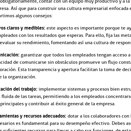
 obligatoriamente, contar con un equipo muy productivo y a la 
esa. Así que para construir una cultura empresarial enfocada e
rtimos algunos consejos:
vos claros y medibles:
este aspecto es importante porque te ay
pleados con los resultados que esperas. Para ello, fija las met
evaluar su rendimiento, fomentando así una cultura de respons
nicación:
garantizar que todos los empleados tengan acceso a
acidad de comunicarse sin obstáculos promueve un flujo const
oración. Esta transparencia y apertura facilitan la toma de deci
 la organización.
zación del trabajo:
implementar sistemas y procesos bien estru
fluida de las tareas, permitiendo a los empleados concentrars
principales y contribuir al éxito general de la empresa.
ramientas y recursos adecuados:
dotar a los colaboradores con
esarios es fundamental para su desempeño efectivo. Debes as
s suficientes recursos para llevar a cabo sus funciones, de est