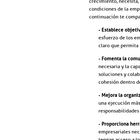
crecimiento, necesita,
condiciones de la empr
continuación te compa
- Establece objeti
esfuerzo de los em
claro que permita 
- Fomenta la comu
necesaria y la cap
soluciones y colab
cohesión dentro de
- Mejora la organi
una ejecución más 
responsabilidades 
- Proporciona her
empresariales nec
tengan acceso a lo