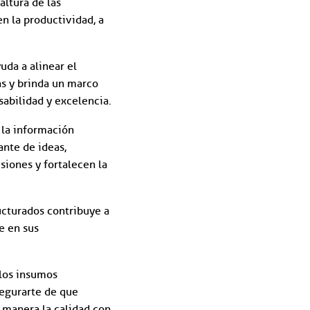
altura de las
n la productividad, a
uda a alinear el
as y brinda un marco
abilidad y excelencia.
 la información
ante de ideas,
siones y fortalecen la
cturados contribuye a
e en sus
 los insumos
egurarte de que
a manera la calidad con