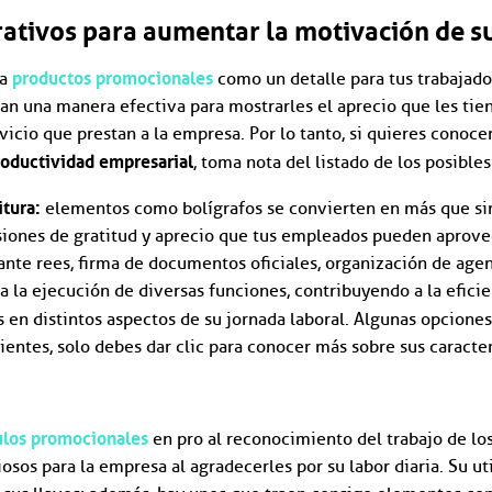
ativos para aumentar la motivación de 
productos promocionales
 a
como un detalle para tus trabajado
an una manera efectiva para mostrarles el aprecio que les tie
rvicio que prestan a la empresa. Por lo tanto, si quieres conoc
roductividad empresarial
, toma nota del listado de los posibles
itura:
elementos como bolígrafos se convierten en más que s
esiones de gratitud y aprecio que tus empleados pueden aprove
nte rees, firma de documentos oficiales, organización de agen
ita la ejecución de diversas funciones, contribuyendo a la efici
s en distintos aspectos de su jornada laboral. Algunas opcione
uientes, solo debes dar clic para conocer más sobre sus caracter
ulos promocionales
en pro al reconocimiento del trabajo de lo
osos para la empresa al agradecerles por su labor diaria. Su ut