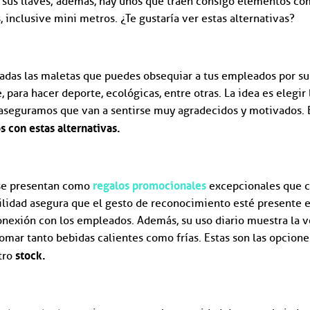
 sus llaves; además, hay unos que traen consigo elementos com
, inclusive mini metros. ¿Te gustaría ver estas alternativas?
iadas las maletas que puedes obsequiar a tus empleados por su
, para hacer deporte, ecológicas, entre otras. La idea es elegir
 aseguramos que van a sentirse muy agradecidos y motivados. 
 con estas alternativas.
regalos promocionales
se presentan como
excepcionales que c
ilidad asegura que el gesto de reconocimiento esté presente en
onexión con los empleados. Además, su uso diario muestra la v
omar tanto bebidas calientes como frías. Estas son las opcion
stock.
tro