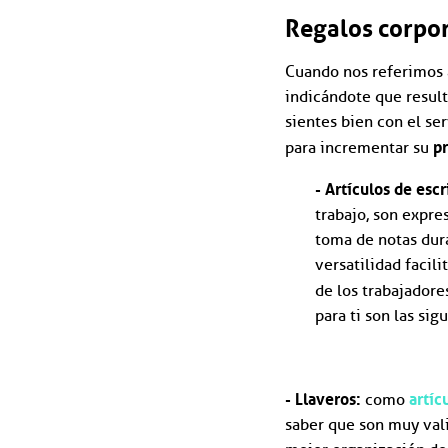
Regalos corpor
Cuando nos referimos
indicándote que result
sientes bien con el se
p
para incrementar su
- Artículos de escr
trabajo, son expr
toma de notas dura
versatilidad facil
de los trabajadore
para ti son las sig
- Llaveros:
artíc
como
saber que son muy vali