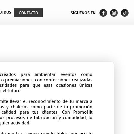
OTROS
SÍGUENOS EN
CONTACTO
creados para ambientar eventos como
o premiaciones, con confecciones realizadas
esidades para que esas ocasiones únicas
 el futuro.
rmite llevar el reconocimiento de tu marca a
tas y chalecos como parte de tu promoción
 calidad para tus clientes. Con PromoHit
mos procesos de fabricación y comodidad, lo
uier actividad.
de moda y siguen siendo útiles, por eso te