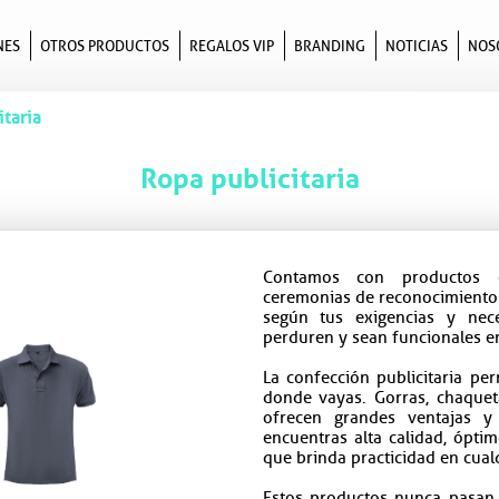
NES
OTROS PRODUCTOS
REGALOS VIP
BRANDING
NOTICIAS
NOS
taria
Ropa publicitaria
Contamos con productos 
ceremonias de reconocimiento 
según tus exigencias y nec
perduren y sean funcionales en
La confección publicitaria pe
donde vayas. Gorras, chaque
ofrecen grandes ventajas y
encuentras alta calidad, ópti
que brinda practicidad en cualq
Estos productos nunca pasan 