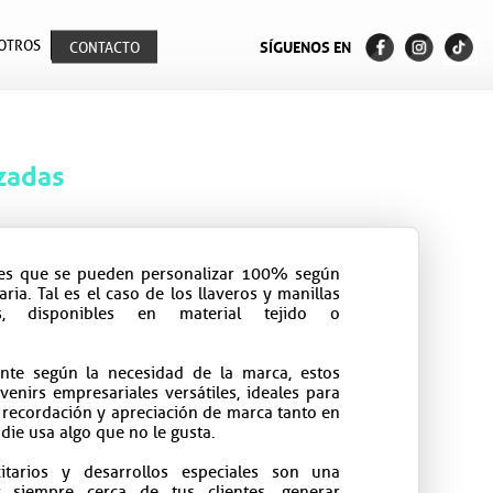
OTROS
SÍGUENOS EN
CONTACTO
zadas
les que se pueden personalizar 100% según
ia. Tal es el caso de los llaveros y manillas
es, disponibles en material tejido o
nte según la necesidad de la marca, estos
venirs empresariales versátiles, ideales para
a recordación y apreciación de marca tanto en
ie usa algo que no le gusta.
citarios y desarrollos especiales son una
r siempre cerca de tus clientes, generar