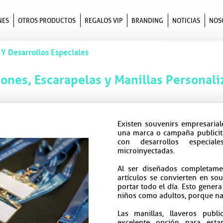
NES
OTROS PRODUCTOS
REGALOS VIP
BRANDING
NOTICIAS
NOS
 Y Desarrollos Especiales
ones, Escarapelas y Manillas Personali
Existen souvenirs empresaria
una marca o campaña publicitar
con desarrollos especial
microinyectadas.
Al ser diseñados completame
artículos se convierten en sou
portar todo el día. Esto gener
niños como adultos, porque nad
Las manillas, llaveros publi
excelente opción para esta