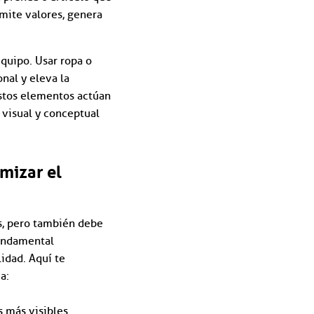
mite valores, genera
equipo. Usar ropa o
nal y eleva la
estos elementos actúan
 visual y conceptual
mizar el
s, pero también debe
 fundamental
lidad. Aquí te
a:
s más visibles.