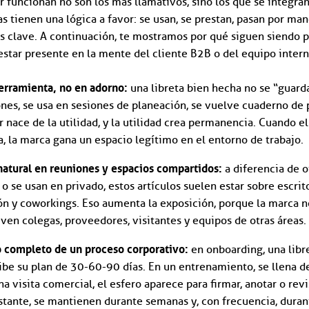
 funcionan no son los más llamativos, sino los que se integran 
tas tienen una lógica a favor: se usan, se prestan, pasan por ma
clave. A continuación, te mostramos por qué siguen siendo pi
estar presente en la mente del cliente B2B o del equipo intern
erramienta, no en adorno:
una libreta bien hecha no se “guard
nes, se usa en sesiones de planeación, se vuelve cuaderno de 
r nace de la utilidad, y la utilidad crea permanencia. Cuando e
, la marca gana un espacio legítimo en el entorno de trabajo.
natural en reuniones y espacios compartidos:
a diferencia de o
o se usan en privado, estos artículos suelen estar sobre escrit
ón y coworkings. Eso aumenta la exposición, porque la marca no
 ven colegas, proveedores, visitantes y equipos de otras áreas.
 completo de un proceso corporativo:
en onboarding, una libre
ibe su plan de 30-60-90 días. En un entrenamiento, se llena de
 visita comercial, el esfero aparece para firmar, anotar o revis
tante, se mantienen durante semanas y, con frecuencia, dura