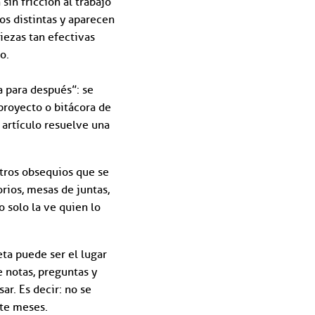
sin fricción al trabajo
nos distintas y aparecen
ezas tan efectivas
o.
a para después”: se
proyecto o bitácora de
l artículo resuelve una
tros obsequios que se
orios, mesas de juntas,
 solo la ve quien lo
ta puede ser el lugar
 notas, preguntas y
ar. Es decir: no se
nte meses.