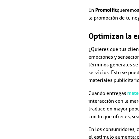
PromoHit
En
queremos 
la promoción de tu neg
Optimizan la e
¿Quieres que tus client
emociones y sensacion
términos generales se 
servicios. Esto se pue
materiales publicitari
mate
Cuando entregas
interacción con la mar
traduce en mayor popu
con lo que ofreces, se
En los consumidores, c
el estímulo aumenta; p