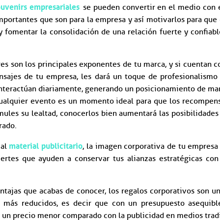
ouvenirs empresariales
se pueden convertir en el medio con 
importantes que son para la empresa y así motivarlos para que
 y fomentar la consolidación de una relación fuerte y confia
es son los principales exponentes de tu marca, y si cuentan c
sajes de tu empresa, les dará un toque de profesionalismo 
interactúan diariamente, generando un posicionamiento de mar
cualquier evento es un momento ideal para que los recompe
ules su lealtad, conocerlos bien aumentará las posibilidades
rado.
material publicitario
 al
, la imagen corporativa de tu empresa
uertes que ayuden a conservar tus alianzas estratégicas co
ntajas que acabas de conocer, los regalos corporativos son un
s más reducidos, es decir que con un presupuesto asequibl
 un precio menor comparado con la publicidad en medios tradi