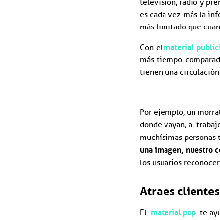
televisión, radio y pr
es cada vez más la in
más limitado que cuand
material publici
Con el
más tiempo comparado 
tienen una circulació
Por ejemplo, un morral 
donde vayan, al trabajo
muchísimas personas t
una imagen, nuestro c
los usuarios reconocer
Atraes cliente
material pop
El
te ayu